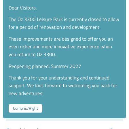
De 10h00 à 12h15
Dear Visitors,
De 13h00 à 15h15
The Oz 3300 Leisure Park is currently closed to allow
De15h30 à 17h45
for a period of renovation and development.
Le rendez vous est au chalet, Il est recommandé de
These improvements are designed to offer you an
venir 15 minutes avant pour vous équiper et
even richer and more innovative experience when
prendre le temps de faire le briefing afin de profiter
you return to Oz 3300.
pleinement de votre temps.
Reopening planned: Summer 2027
Que fournissons-nous ?
Thank you for your understanding and continued
support. We look forward to welcoming you back for
new adventures!
Un baudrier
Compris/Right
Une longe de sécurité