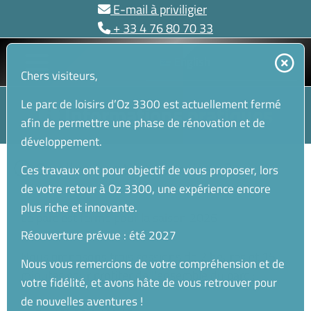
E-mail à priviligier
Aller
+ 33 4 76 80 70 33
au
contenu
Main
English
Chers visiteurs,
Menu
Le parc de loisirs d’Oz 3300 est actuellement fermé
Informations pratiques
afin de permettre une phase de rénovation et de
développement.
Quelles sont les horaires ?
Ces travaux ont pour objectif de vous proposer, lors
de votre retour à Oz 3300, une expérience encore
plus riche et innovante.
Le parc est fermé pour la saison 2026
Réouverture prévue : été 2027
Nous proposons trois sessions de 2 heures et 15
Nous vous remercions de votre compréhension et de
minutes pour profiter de l’ensemble du parc :
votre fidélité, et avons hâte de vous retrouver pour
de nouvelles aventures !